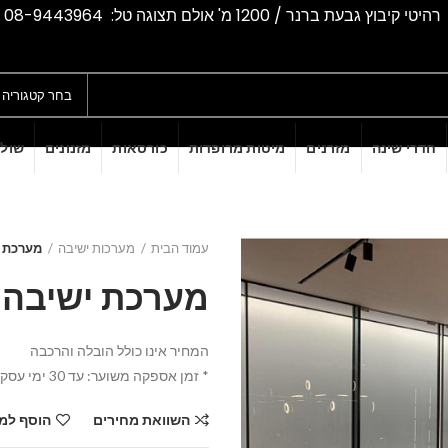
רהיטי קיבוץ גבעת ברנר / 1200 מ' אולם תצוגה טל: 08-9443964
בחר קטגוריה
חדרי שינה
מזרנים
מיטות מרופדות
כורסאות
מזנונים
שולח
עמוד הבית
מערכות ישיבה
מערכת יש
מערכת ישיבה ברנ
המחיר אינו כולל הובלה והרכבה
* זמן אספקה משוער: עד 30 ימי עסקים
השוואת מחירים
הוסף למ