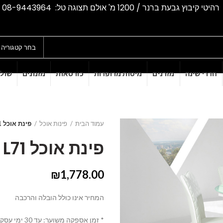
רהיטי קיבוץ גבעת ברנר / 1200 מ' אולם תצוגה טל: 08-9443964
בחר קטגוריה
חדרי שינה
מזרנים
מיטות מרופדות
כורסאות
מזנונים
שולח
עמוד הבית
פינות אוכל
פינת אוכל L71 דגם V1040
פינת אוכל L71 דגם V1040
₪
1,778.00
המחיר אינו כולל הובלה והרכבה
* זמן אספקה משוער: עד 30 ימי עסקים