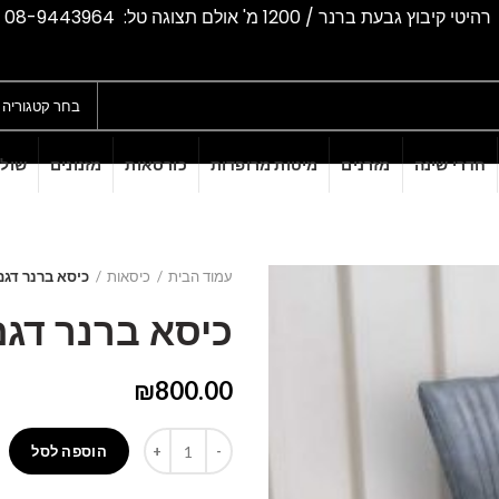
רהיטי קיבוץ גבעת ברנר / 1200 מ' אולם תצוגה טל: 08-9443964
בחר קטגוריה
חדרי שינה
מזרנים
מיטות מרופדות
כורסאות
מזנונים
שולח
עמוד הבית
כיסאות
כיסא ברנר דגם
כיסא ברנר דגם
₪
800.00
כמות
הוספה לסל