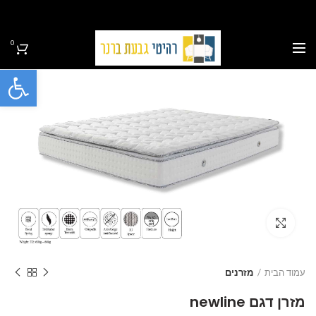
0
פתח סרגל
Click to enlarge
עמוד הבית
מזרנים
מזרן דגם newline