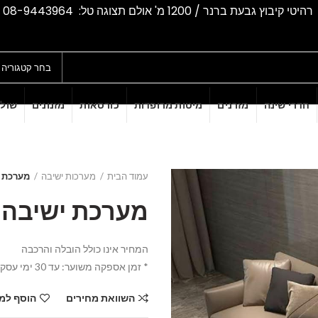
רהיטי קיבוץ גבעת ברנר / 1200 מ' אולם תצוגה טל: 08-9443964
בחר קטגוריה
חדרי שינה
מזרנים
מיטות מרופדות
כורסאות
מזנונים
שולח
עמוד הבית
מערכות ישיבה
מערכת יש
מערכת ישיבה ברנ
המחיר אינו כולל הובלה והרכבה
* זמן אספקה משוער: עד 30 ימי עסקים
השוואת מחירים
הוסף למ