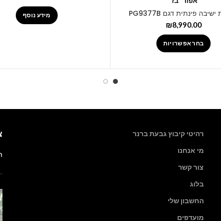
אפור
בז'
שיבה פינתית דגם PG9377B
מידע נוסף
₪
8,990.00
בחר אפשרויות
צ
רהיטי קיבוץ גבעת ברנר
מי אנחנו
רה
צור קשר
בלוג
החשבון שלי
מועדפים