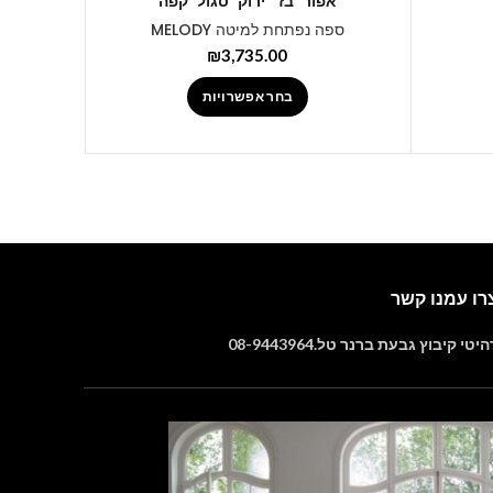
אפור
בז'
ירוק
סגול
קפה
ספה נפתחת למיטה MELODY
₪
3,735.00
בחר אפשרויות
רו עמנו קשר
יטי קיבוץ גבעת ברנר טל.08-9443964