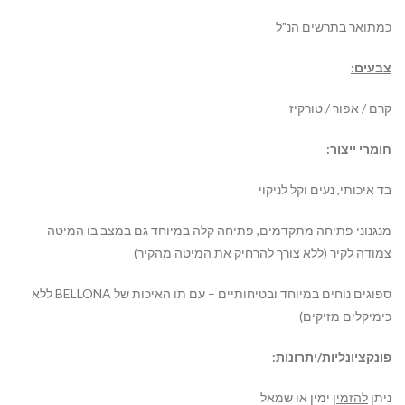
כמתואר בתרשים הנ"ל
צבעים:
קרם / אפור / טורקיז
חומרי ייצור
:
בד איכותי, נעים וקל לניקוי
מנגנוני פתיחה מתקדמים, פתיחה קלה במיוחד גם במצב בו המיטה
צמודה לקיר (ללא צורך להרחיק את המיטה מהקיר)
ספוגים נוחים במיוחד ובטיחותיים – עם תו האיכות של
BELLONA
ללא
כימיקלים מזיקים)
פונקציונליות/יתרונות:
ניתן
להזמין
ימין או שמאל