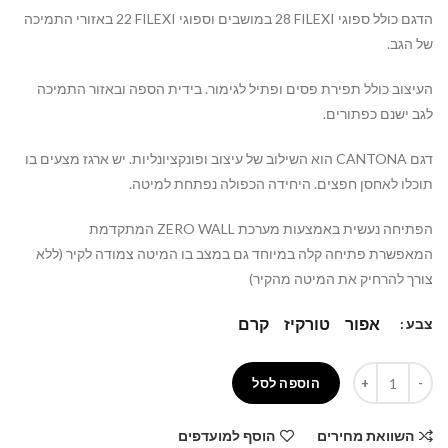
הדגם כולל ספוגי
FILEXI
28 במושבים וספוגי
FILEXI
22 באזורי התמיכה
של הגב.
העיצוב כולל תפירת פסים ופתיל לגימור. בידית הספה ובאזור התמיכה
לגב ישנם כפתורים.
דגם
CANTONA
הוא השילוב של עיצוב ופונקציונליות. יש ארגז מצעים בו
תוכלו לאחסן חפצים. היחידה הכפולה נפתחת למיטה.
הפתיחה נעשית באמצעות מערכת
ZERO WALL
המתקדמת
המאפשרת פתיחה קלה במיוחד גם במצב בו המיטה צמודה לקיר (ללא
צורך להרחיק את המיטה מהקיר)
אפור
טורקיז
קרם
צבע
הוספה לסל
השוואת מחירים
הוסף למועדפים