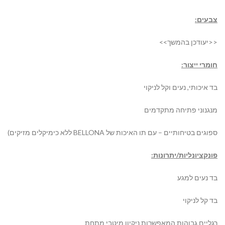
צבעים:
<<יעודכן בהמשך>>
חומרי ייצור
:
בד איכותי, נעים וקל לניקוי
מנגנוני פתיחה מתקדמים
ספוגים בטיחותיים – עם תו האיכות של
BELLONA
ללא כימיקלים מזיקים)
פונקציונליות/יתרונות:
בד נעים למגע
בד קל לניקוי
רגליים גבוהות המאפשרות ניקיון מיטבי מתחת